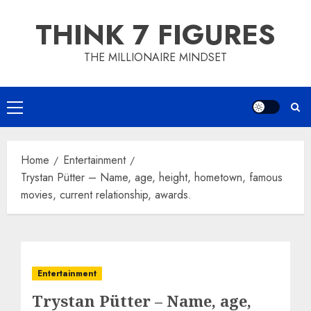
Skip
THINK 7 FIGURES
to
content
THE MILLIONAIRE MINDSET
Primary
Menu
Home
Entertainment
Trystan Pütter – Name, age, height, hometown, famous
movies, current relationship, awards.
Entertainment
Trystan Pütter – Name, age,